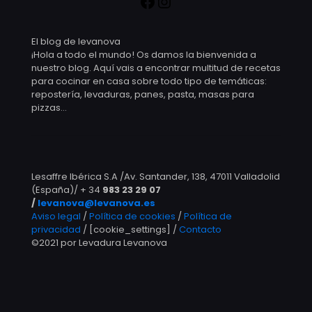
El blog de levanova
¡Hola a todo el mundo! Os damos la bienvenida a
nuestro blog. Aquí vais a encontrar multitud de recetas
para cocinar en casa sobre todo tipo de temáticas:
repostería, levaduras, panes, pasta, masas para
pizzas…
Lesaffre Ibérica S.A /Av. Santander, 138, 47011 Valladolid
(España)/ + 34
983 23 29 07
/
levanova@levanova.es
Aviso legal
/
Política de cookies
/
Política de
privacidad
/ [cookie_settings] /
Contacto
©2021 por Levadura Levanova