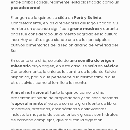
entre ambas cosas, realmente, está clasificada como un
pseudocereal
.
El origen de la quinoa se sitúa en
Perú y Bolivia
.
Concretamente, en los alrededores del lago Titicaca. Su
nombre en quechua significa
«grano madre»
y durante
años fue considerado un alimento sagrado en la cultura
inca. Hoy en día, sigue siendo uno de los principales
cultivos alimentarios de la región andina de América del
Sur.
En cuanto a la chía, se trata de una
semilla de origen
milenario
cuyo origen, en este caso, se sitúa en
México
.
Concretamente, la chía es la semilla de la planta Salvia
hispánica, por lo que pertenece a la misma familia que
otras salvias como el tomillo o la menta.
A nivel nutricional
, tanto la quinoa como la chía
presentan infinidad de propiedades y son consideradas
“
superalimentos
” ya que son una gran fuente de fibra,
minerales, proteínas, aminoácidos y antioxidantes.
Incluso, la mayoría de sus calorías y grasas son hidratos
de carbono complejos, que facilitan la digestión.
Ahora que hemos aprendido un poco más acerca de la