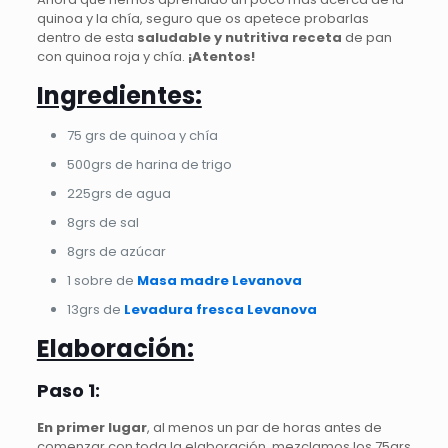
quinoa y la chía, seguro que os apetece probarlas
dentro de esta
saludable y nutritiva receta
de pan
con quinoa roja y chía.
¡Atentos!
Ingredientes:
75 grs de quinoa y chía
500grs de harina de trigo
225grs de agua
8grs de sal
8grs de azúcar
1 sobre de
Masa madre Levanova
13grs de
Levadura fresca Levanova
Elaboración:
Paso 1:
En primer lugar
, al menos un par de horas antes de
comenzar con toda la elaboración, mezclamos los 75grs