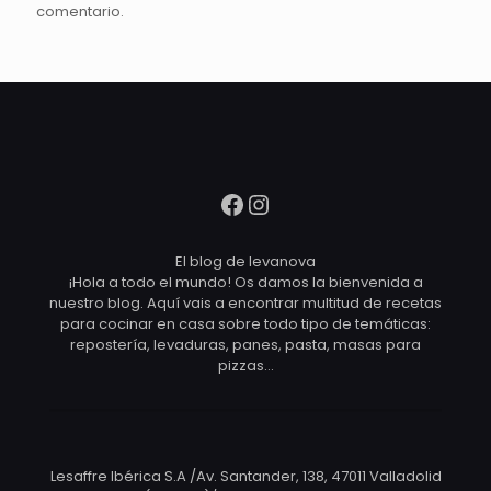
comentario.
Facebook
Instagram
El blog de levanova
¡Hola a todo el mundo! Os damos la bienvenida a
nuestro blog. Aquí vais a encontrar multitud de recetas
para cocinar en casa sobre todo tipo de temáticas:
repostería, levaduras, panes, pasta, masas para
pizzas…
Lesaffre Ibérica S.A /Av. Santander, 138, 47011 Valladolid