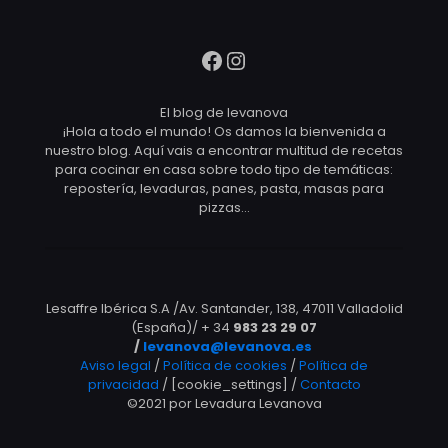
Facebook
Instagram
El blog de levanova
¡Hola a todo el mundo! Os damos la bienvenida a
nuestro blog. Aquí vais a encontrar multitud de recetas
para cocinar en casa sobre todo tipo de temáticas:
repostería, levaduras, panes, pasta, masas para
pizzas…
Lesaffre Ibérica S.A /Av. Santander, 138, 47011 Valladolid
(España)/ + 34
983 23 29 07
/
levanova@levanova.es
Aviso legal
/
Política de cookies
/
Política de
privacidad
/ [cookie_settings] /
Contacto
©2021 por Levadura Levanova