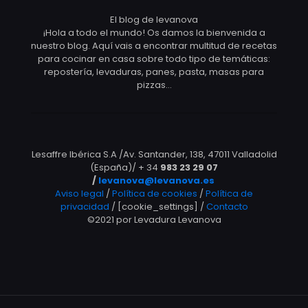
El blog de levanova
¡Hola a todo el mundo! Os damos la bienvenida a
nuestro blog. Aquí vais a encontrar multitud de recetas
para cocinar en casa sobre todo tipo de temáticas:
repostería, levaduras, panes, pasta, masas para
pizzas…
Lesaffre Ibérica S.A /Av. Santander, 138, 47011 Valladolid
(España)/ + 34
983 23 29 07
/
levanova@levanova.es
Aviso legal
/
Política de cookies
/
Política de
privacidad
/ [cookie_settings] /
Contacto
©2021 por Levadura Levanova