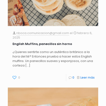
nboca.comunicacion@gmail.com
el
febrero 6,
2025
English Muffins, panecillos sin horno
¿Quieres sentirte como un auténtico británico a la
hora del té? Entonces prueba a hacer estos English
muffins. Un panecillos suaves y esponjosos, con una
corteza
[…]
0
0
Leer más