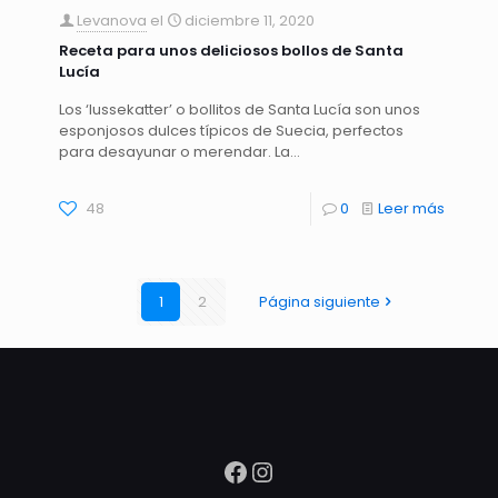
Levanova
el
diciembre 11, 2020
Receta para unos deliciosos bollos de Santa
Lucía
Los ‘lussekatter’ o bollitos de Santa Lucía son unos
esponjosos dulces típicos de Suecia, perfectos
para desayunar o merendar. La…
48
0
Leer más
1
2
Página siguiente
Facebook
Instagram