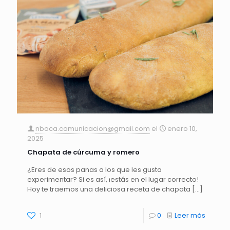
nboca.comunicacion@gmail.com
el
enero 10,
2025
Chapata de cúrcuma y romero
¿Eres de esos panas a los que les gusta
experimentar? Si es así, ¡estás en el lugar correcto!
Hoy te traemos una deliciosa receta de chapata
[…]
1
0
Leer más