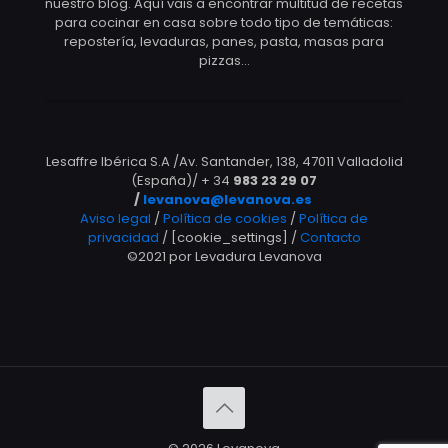
nuestro blog. Aquí vais a encontrar multitud de recetas
para cocinar en casa sobre todo tipo de temáticas:
repostería, levaduras, panes, pasta, masas para
pizzas…
Lesaffre Ibérica S.A /Av. Santander, 138, 47011 Valladolid
(España)/ + 34
983 23 29 07
/
levanova@levanova.es
Aviso legal
/
Política de cookies
/
Política de
privacidad
/ [cookie_settings] /
Contacto
©2021 por Levadura Levanova