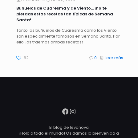
Buñuelos de Cuaresma y de Viento… ¡no te
pierdas estas recetas tan típicas de Semana
Santa!
Tanto los buñuelos de Cuaresma como los Viento
son especialmente famosos en Semana Santa. Por
ello, ¡os traemos ambas recetas!
82
0
Leer más
Facebook
Instagram
El blog de levanova
¡Hola a todo el mundo! Os damos la bienvenida a