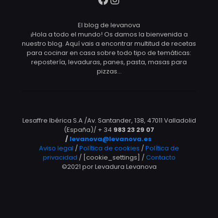
El blog de levanova
¡Hola a todo el mundo! Os damos la bienvenida a
nuestro blog. Aquí vais a encontrar multitud de recetas
para cocinar en casa sobre todo tipo de temáticas:
repostería, levaduras, panes, pasta, masas para
pizzas…
Lesaffre Ibérica S.A /Av. Santander, 138, 47011 Valladolid
(España)/ + 34
983 23 29 07
/
levanova@levanova.es
Aviso legal
/
Política de cookies
/
Política de
privacidad
/ [cookie_settings] /
Contacto
©2021 por Levadura Levanova