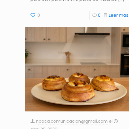
0
0
Leer más
nboca.comunicacion@gmail.com
el