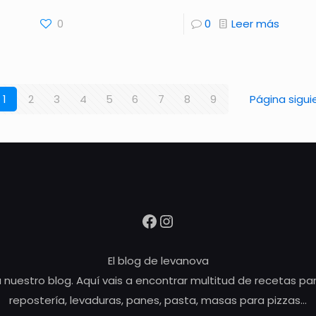
0
0
Leer más
1
2
3
4
5
6
7
8
9
Página sigui
Facebook
Instagram
El blog de levanova
 nuestro blog. Aquí vais a encontrar multitud de recetas pa
repostería, levaduras, panes, pasta, masas para pizzas…