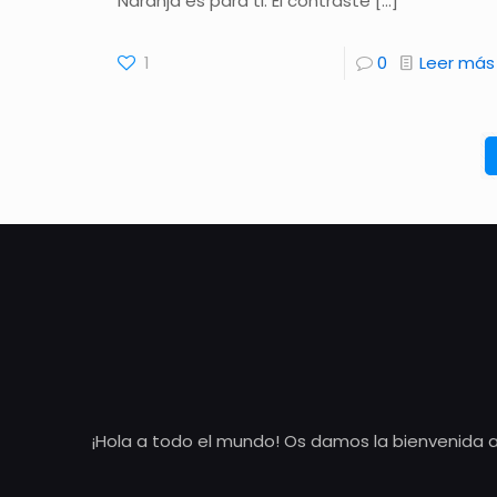
Naranja es para ti. El contraste
[…]
1
0
Leer más
¡Hola a todo el mundo! Os damos la bienvenida a