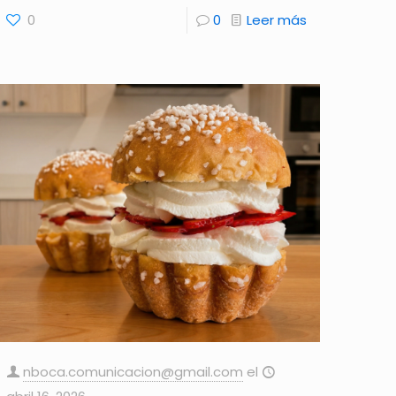
0
0
Leer más
nboca.comunicacion@gmail.com
el