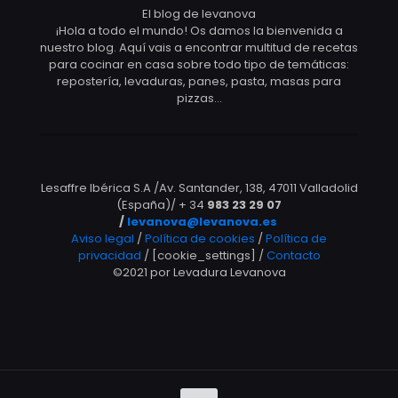
El blog de levanova
¡Hola a todo el mundo! Os damos la bienvenida a
nuestro blog. Aquí vais a encontrar multitud de recetas
para cocinar en casa sobre todo tipo de temáticas:
repostería, levaduras, panes, pasta, masas para
pizzas…
Lesaffre Ibérica S.A /Av. Santander, 138, 47011 Valladolid
(España)/ + 34
983 23 29 07
/
levanova@levanova.es
Aviso legal
/
Política de cookies
/
Política de
privacidad
/ [cookie_settings] /
Contacto
©2021 por Levadura Levanova