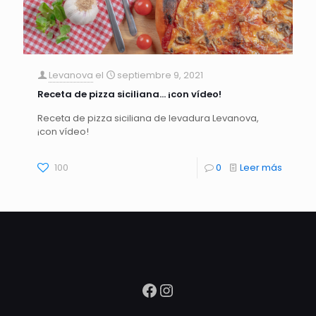
Levanova
el
septiembre 9, 2021
Receta de pizza siciliana… ¡con vídeo!
Receta de pizza siciliana de levadura Levanova,
¡con vídeo!
100
0
Leer más
Facebook
Instagram