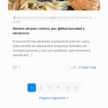
nboca.comunicacion@gmail.com
el
marzo 2,
2026
Receta de pan rústico, por @Mariacosbel y
Levanova
Si nunca te has atrevido a preparar pan en casa,
esta receta es ideal para empezar.Sencilla, sin
complicaciones y con un resultado que enamora
desde el
[…]
0
0
Leer más
1
2
3
4
5
6
Página siguiente