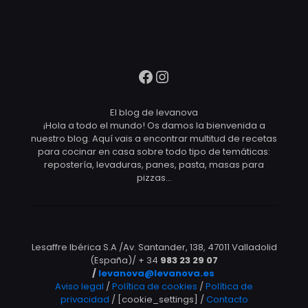
Facebook
Instagram
El blog de levanova
¡Hola a todo el mundo! Os damos la bienvenida a
nuestro blog. Aquí vais a encontrar multitud de recetas
para cocinar en casa sobre todo tipo de temáticas:
repostería, levaduras, panes, pasta, masas para
pizzas…
Lesaffre Ibérica S.A /Av. Santander, 138, 47011 Valladolid
(España)/ + 34
983 23 29 07
/
levanova@levanova.es
Aviso legal
/
Política de cookies
/
Política de
privacidad
/ [cookie_settings] /
Contacto