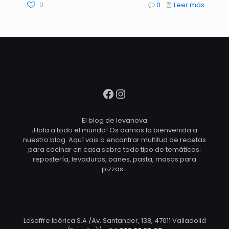
0
0
Leer más
Facebook
Instagram
El blog de levanova
¡Hola a todo el mundo! Os damos la bienvenida a
nuestro blog. Aquí vais a encontrar multitud de recetas
para cocinar en casa sobre todo tipo de temáticas:
repostería, levaduras, panes, pasta, masas para
pizzas…
Lesaffre Ibérica S.A /Av. Santander, 138, 47011 Valladolid