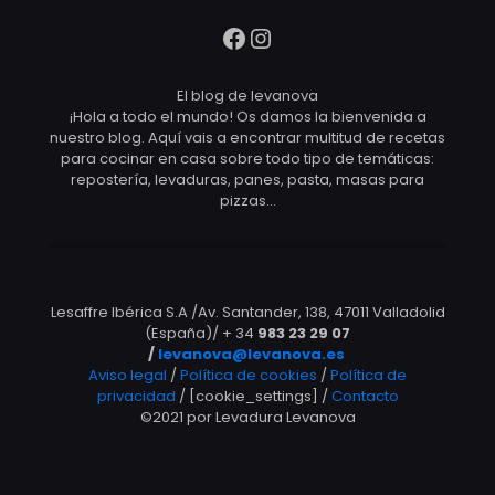
Facebook
Instagram
El blog de levanova
¡Hola a todo el mundo! Os damos la bienvenida a
nuestro blog. Aquí vais a encontrar multitud de recetas
para cocinar en casa sobre todo tipo de temáticas:
repostería, levaduras, panes, pasta, masas para
pizzas…
Lesaffre Ibérica S.A /Av. Santander, 138, 47011 Valladolid
(España)/ + 34
983 23 29 07
/
levanova@levanova.es
Aviso legal
/
Política de cookies
/
Política de
privacidad
/ [cookie_settings] /
Contacto
©2021 por Levadura Levanova