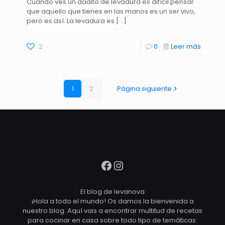
Cuando ves un dadito de levadura es difícil pensar
que aquello que tienes en las manos es un ser vivo,
pero es así. La levadura es
[…]
2
0
Leer más
1
2
Página siguiente
Facebook
Instagram
El blog de levanova
¡Hola a todo el mundo! Os damos la bienvenida a
nuestro blog. Aquí vais a encontrar multitud de recetas
para cocinar en casa sobre todo tipo de temáticas: