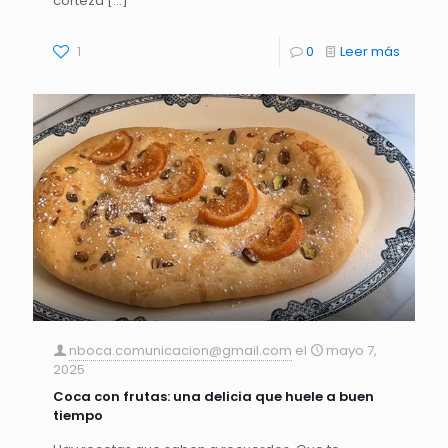
corteza
[…]
1
0
Leer más
nboca.comunicacion@gmail.com
el
mayo 7,
2025
Coca con frutas: una delicia que huele a buen
tiempo