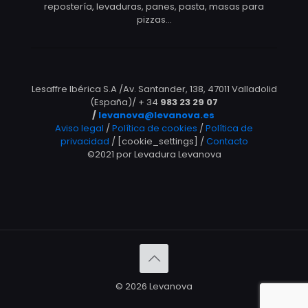
repostería, levaduras, panes, pasta, masas para
pizzas…
Lesaffre Ibérica S.A /Av. Santander, 138, 47011 Valladolid
(España)/ + 34
983 23 29 07
/
levanova@levanova.es
Aviso legal
/
Política de cookies
/
Política de
privacidad
/ [cookie_settings] /
Contacto
©2021 por Levadura Levanova
© 2026 Levanova