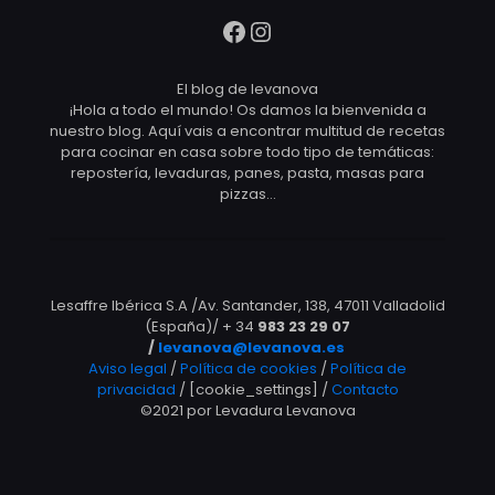
Facebook
Instagram
El blog de levanova
¡Hola a todo el mundo! Os damos la bienvenida a
nuestro blog. Aquí vais a encontrar multitud de recetas
para cocinar en casa sobre todo tipo de temáticas:
repostería, levaduras, panes, pasta, masas para
pizzas…
Lesaffre Ibérica S.A /Av. Santander, 138, 47011 Valladolid
(España)/ + 34
983 23 29 07
/
levanova@levanova.es
Aviso legal
/
Política de cookies
/
Política de
privacidad
/ [cookie_settings] /
Contacto
©2021 por Levadura Levanova