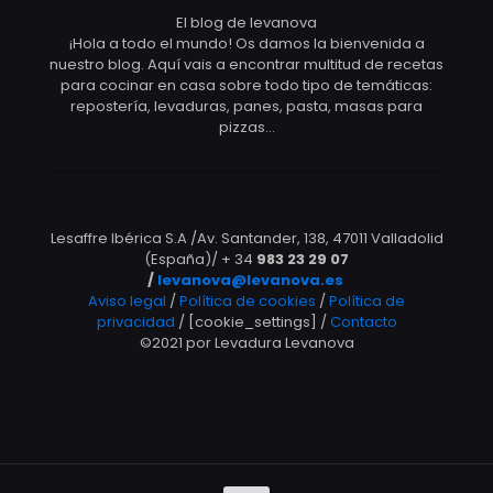
El blog de levanova
¡Hola a todo el mundo! Os damos la bienvenida a
nuestro blog. Aquí vais a encontrar multitud de recetas
para cocinar en casa sobre todo tipo de temáticas:
repostería, levaduras, panes, pasta, masas para
pizzas…
Lesaffre Ibérica S.A /Av. Santander, 138, 47011 Valladolid
(España)/ + 34
983 23 29 07
/
levanova@levanova.es
Aviso legal
/
Política de cookies
/
Política de
privacidad
/ [cookie_settings] /
Contacto
©2021 por Levadura Levanova