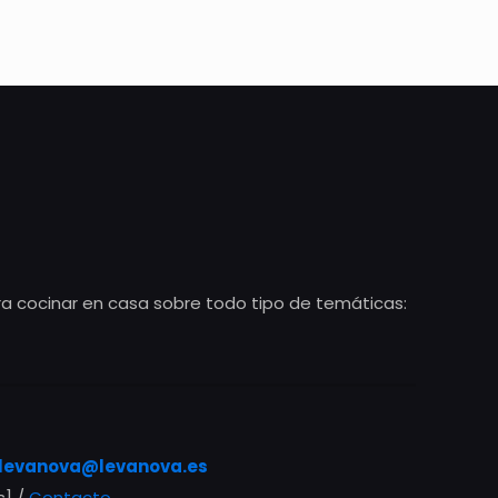
ra cocinar en casa sobre todo tipo de temáticas:
levanova@levanova.es
s] /
Contacto