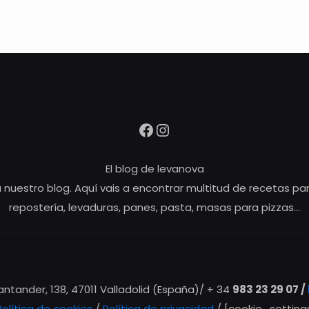
Facebook
Instagram
El blog de levanova
 nuestro blog. Aquí vais a encontrar multitud de recetas pa
repostería, levaduras, panes, pasta, masas para pizzas…
Santander, 138, 47011 Valladolid (España)/ + 34
983 23 29 07 /
Política de cookies
/
Política de privacidad
/ [cookie_setting