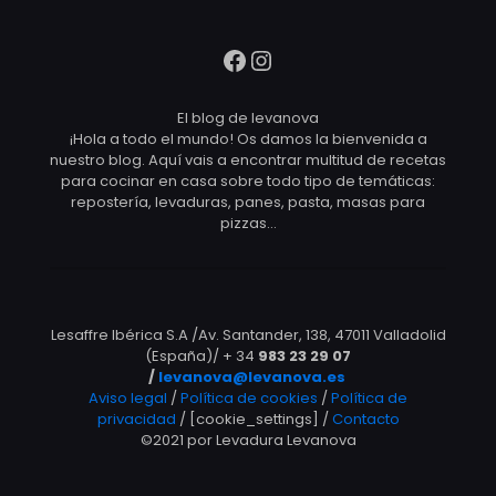
El blog de levanova
¡Hola a todo el mundo! Os damos la bienvenida a
nuestro blog. Aquí vais a encontrar multitud de recetas
para cocinar en casa sobre todo tipo de temáticas:
repostería, levaduras, panes, pasta, masas para
pizzas…
Lesaffre Ibérica S.A /Av. Santander, 138, 47011 Valladolid
(España)/ + 34
983 23 29 07
/
levanova@levanova.es
Aviso legal
/
Política de cookies
/
Política de
privacidad
/ [cookie_settings] /
Contacto
©2021 por Levadura Levanova