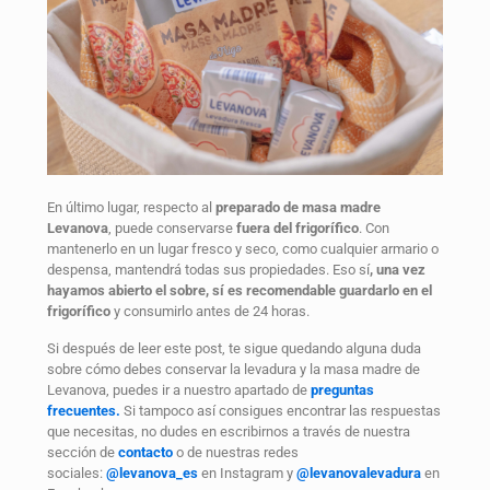
En último lugar, respecto al
preparado de masa madre
Levanova
, puede conservarse
fuera del frigorífico
. Con
mantenerlo en un lugar fresco y seco, como cualquier armario o
despensa, mantendrá todas sus propiedades. Eso sí
, una vez
hayamos abierto el sobre, sí es recomendable guardarlo en el
frigorífico
y consumirlo antes de 24 horas.
Si después de leer este post, te sigue quedando alguna duda
sobre cómo debes conservar la levadura y la masa madre de
Levanova, puedes ir a nuestro apartado de
preguntas
frecuentes.
Si tampoco así consigues encontrar las respuestas
que necesitas, no dudes en escribirnos a través de nuestra
sección de
contacto
o de nuestras redes
sociales:
@levanova_es
en Instagram y
@levanovalevadura
en