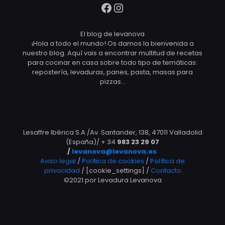
Facebook
Instagram
El blog de levanova
¡Hola a todo el mundo! Os damos la bienvenida a
nuestro blog. Aquí vais a encontrar multitud de recetas
para cocinar en casa sobre todo tipo de temáticas:
repostería, levaduras, panes, pasta, masas para
pizzas…
Lesaffre Ibérica S.A /Av. Santander, 138, 47011 Valladolid
(España)/ + 34
983 23 29 07
/
levanova@levanova.es
Aviso legal
/
Política de cookies
/
Política de
privacidad
/ [cookie_settings] /
Contacto
©2021 por Levadura Levanova