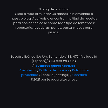
El blog de levanova
¡Hola a todo el mundo! Os damos la bienvenida a
nuestro blog. Aquí vais a encontrar multitud de recetas
para cocinar en casa sobre todo tipo de temáticas:
repostería, levaduras, panes, pasta, masas para
pizzas…
Lesaffre Ibérica S.A /Av. Santander, 138, 47011 Valladolid
(España)/ + 34
983 23 29 07
/
levanova@levanova.es
Aviso legal
/
Política de cookies
/
Política de
privacidad
/ [cookie_settings] /
Contacto
©2021 por Levadura Levanova