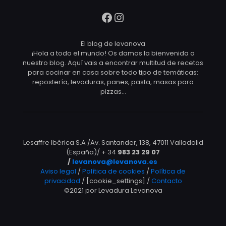
Facebook
Instagram
El blog de levanova
¡Hola a todo el mundo! Os damos la bienvenida a
nuestro blog. Aquí vais a encontrar multitud de recetas
para cocinar en casa sobre todo tipo de temáticas:
repostería, levaduras, panes, pasta, masas para
pizzas…
Lesaffre Ibérica S.A /Av. Santander, 138, 47011 Valladolid
(España)/ + 34
983 23 29 07
/
levanova@levanova.es
Aviso legal
/
Política de cookies
/
Política de
privacidad
/ [cookie_settings] /
Contacto
©2021 por Levadura Levanova