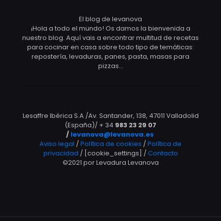
El blog de levanova
¡Hola a todo el mundo! Os damos la bienvenida a
nuestro blog. Aquí vais a encontrar multitud de recetas
para cocinar en casa sobre todo tipo de temáticas:
repostería, levaduras, panes, pasta, masas para
pizzas…
Lesaffre Ibérica S.A /Av. Santander, 138, 47011 Valladolid
(España)/ + 34
983 23 29 07
/
levanova@levanova.es
Aviso legal
/
Política de cookies
/
Política de
privacidad
/ [cookie_settings] /
Contacto
©2021 por Levadura Levanova