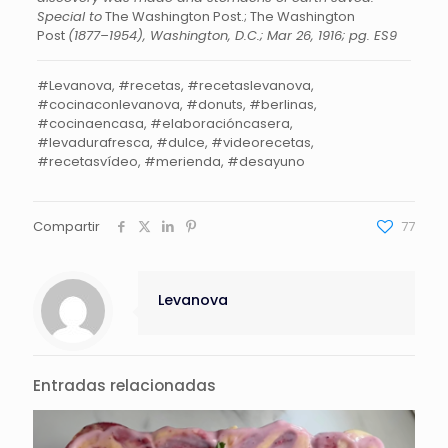
Special to
The Washington Post.; The Washington
Post
(1877–1954), Washington, D.C.; Mar 26, 1916; pg. ES9
#Levanova, #recetas, #recetaslevanova,
#cocinaconlevanova, #donuts, #berlinas,
#cocinaencasa, #elaboracióncasera,
#levadurafresca, #dulce, #videorecetas,
#recetasvídeo, #merienda, #desayuno
Compartir
77
Levanova
Entradas relacionadas