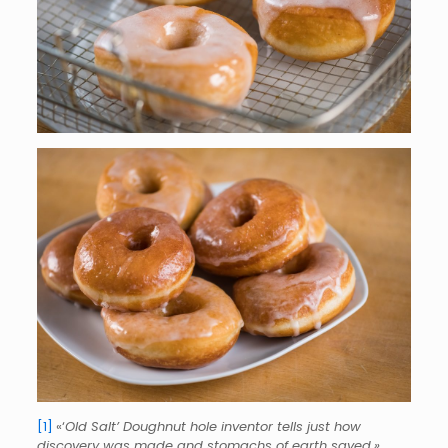
[1]
«‘
Old Salt’ Doughnut hole inventor tells just how
discovery was made and stomachs of earth saved.»