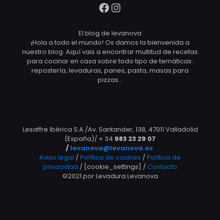
Facebook
Instagram
El blog de levanova
¡Hola a todo el mundo! Os damos la bienvenida a
nuestro blog. Aquí vais a encontrar multitud de recetas
para cocinar en casa sobre todo tipo de temáticas:
repostería, levaduras, panes, pasta, masas para
pizzas…
Lesaffre Ibérica S.A /Av. Santander, 138, 47011 Valladolid
(España)/ + 34
983 23 29 07
/
levanova@levanova.es
Aviso legal
/
Política de cookies
/
Política de
privacidad
/ [cookie_settings] /
Contacto
©2021 por Levadura Levanova