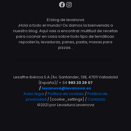
Facebook
Instagram
El blog de levanova
¡Hola a todo el mundo! Os damos la bienvenida a
nuestro blog. Aquí vais a encontrar multitud de recetas
para cocinar en casa sobre todo tipo de temáticas:
repostería, levaduras, panes, pasta, masas para
pizzas…
Lesaffre Ibérica S.A /Av. Santander, 138, 47011 Valladolid
(España)/ + 34
983 23 29 07
/
levanova@levanova.es
Aviso legal
/
Política de cookies
/
Política de
privacidad
/ [cookie_settings] /
Contacto
©2021 por Levadura Levanova