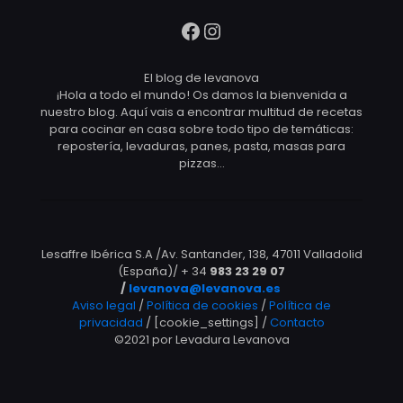
Facebook
Instagram
El blog de levanova
¡Hola a todo el mundo! Os damos la bienvenida a
nuestro blog. Aquí vais a encontrar multitud de recetas
para cocinar en casa sobre todo tipo de temáticas:
repostería, levaduras, panes, pasta, masas para
pizzas…
Lesaffre Ibérica S.A /Av. Santander, 138, 47011 Valladolid
(España)/ + 34
983 23 29 07
/
levanova@levanova.es
Aviso legal
/
Política de cookies
/
Política de
privacidad
/ [cookie_settings] /
Contacto
©2021 por Levadura Levanova