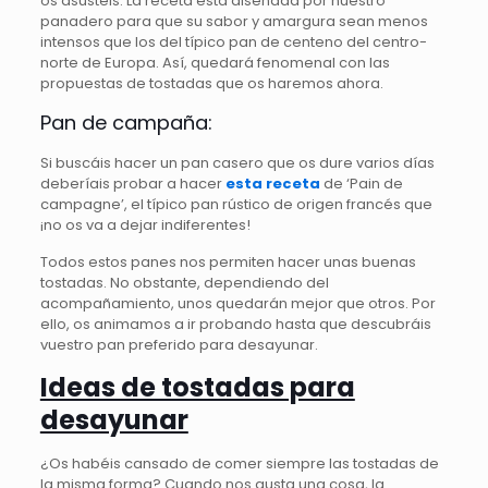
os asustéis. La receta está diseñada por nuestro
panadero para que su sabor y amargura sean menos
intensos que los del típico pan de centeno del centro-
norte de Europa. Así, quedará fenomenal con las
propuestas de tostadas que os haremos ahora.
Pan de campaña:
Si buscáis hacer un pan casero que os dure varios días
deberíais probar a hacer
esta receta
de ‘Pain de
campagne’, el típico pan rústico de origen francés que
¡no os va a dejar indiferentes!
Todos estos panes nos permiten hacer unas buenas
tostadas. No obstante, dependiendo del
acompañamiento, unos quedarán mejor que otros. Por
ello, os animamos a ir probando hasta que descubráis
vuestro pan preferido para desayunar.
Ideas de tostadas para
desayunar
¿Os habéis cansado de comer siempre las tostadas de
la misma forma? Cuando nos gusta una cosa, la