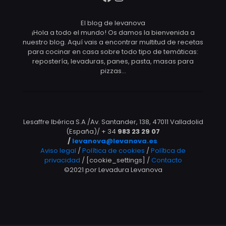
El blog de levanova
¡Hola a todo el mundo! Os damos la bienvenida a
nuestro blog. Aquí vais a encontrar multitud de recetas
para cocinar en casa sobre todo tipo de temáticas:
repostería, levaduras, panes, pasta, masas para
pizzas…
Lesaffre Ibérica S.A /Av. Santander, 138, 47011 Valladolid
(España)/ + 34
983 23 29 07
/
levanova@levanova.es
Aviso legal
/
Política de cookies
/
Política de
privacidad
/ [cookie_settings] /
Contacto
©2021 por Levadura Levanova