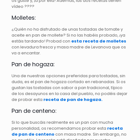
os guste y, ¡a por ella! Además, las dos recetas tienen
vídeo ????
Molletes:
¿Quién no ha disfrutado de unas tostadas de tomate y
aceite en pan de mollete? Si no las habéis probado, ¡ya
estáis tardando! Probad con
esta receta de molletes
con levadura fresca y masa madre de Levanova que os
va a encantar.
Pan de hogaza:
Una de nuestras opciones preferidas para tostadas, sin
duda, es el pan de hogaza cortado en rebanadas. Si os
gustan las tostadas con sabor a pan tradicional, típico
de los desayunos en la casa del pueblo, no podéis dejar
de probar esta
receta de pan de hogaza.
Pan de centeno:
Si lo que buscáis realmente es un pan con mucha
personalidad, os recomendamos probar esta
receta
de pan de centeno
con masa madre. Sin embargo, no