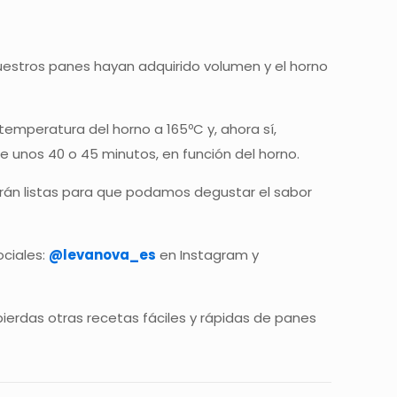
uestros panes hayan adquirido volumen y el horno
 temperatura del horno a 165ºC y, ahora sí,
 unos 40 o 45 minutos, en función del horno.
arán listas para que podamos degustar el sabor
ociales:
@levanova_es
en Instagram y
erdas otras recetas fáciles y rápidas de panes