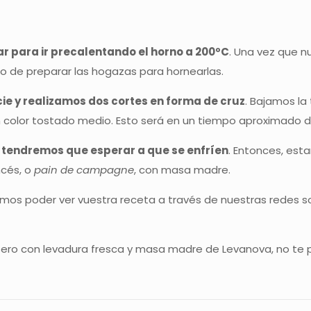
r para ir precalentando el horno a 200ºC
. Una vez que n
 de preparar las hogazas para hornearlas.
ie y realizamos dos cortes en forma de cruz
. Bajamos la
color tostado medio. Esto será en un tiempo aproximado de
 tendremos que esperar a que se enfríen
. Entonces, est
ncés, o
pain de campagne
, con masa madre.
amos poder ver vuestra receta a través de nuestras redes s
ero con levadura fresca y masa madre de Levanova, no te pi