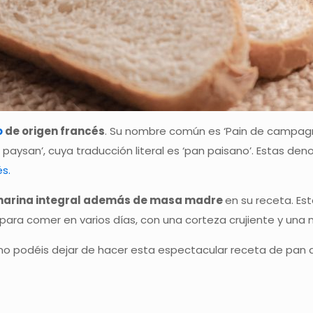
o
de origen francés
. Su nombre común es ‘Pain de campagne
paysan’, cuya traducción literal es ‘pan paisano’. Estas den
s.
harina integral además de masa madre
en su receta. Es
para comer en varios días, con una corteza crujiente y un
, no podéis dejar de hacer esta espectacular receta de p