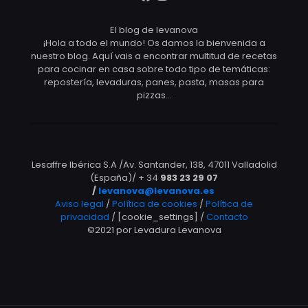
El blog de levanova
¡Hola a todo el mundo! Os damos la bienvenida a
nuestro blog. Aquí vais a encontrar multitud de recetas
para cocinar en casa sobre todo tipo de temáticas:
repostería, levaduras, panes, pasta, masas para
pizzas…
Lesaffre Ibérica S.A /Av. Santander, 138, 47011 Valladolid
(España)/ + 34
983 23 29 07
/
levanova@levanova.es
Aviso legal
/
Política de cookies
/
Política de
privacidad
/ [cookie_settings] /
Contacto
©2021 por Levadura Levanova