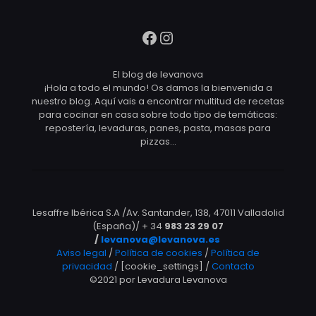
Facebook
Instagram
El blog de levanova
¡Hola a todo el mundo! Os damos la bienvenida a
nuestro blog. Aquí vais a encontrar multitud de recetas
para cocinar en casa sobre todo tipo de temáticas:
repostería, levaduras, panes, pasta, masas para
pizzas…
Lesaffre Ibérica S.A /Av. Santander, 138, 47011 Valladolid
(España)/ + 34
983 23 29 07
/
levanova@levanova.es
Aviso legal
/
Política de cookies
/
Política de
privacidad
/ [cookie_settings] /
Contacto
©2021 por Levadura Levanova