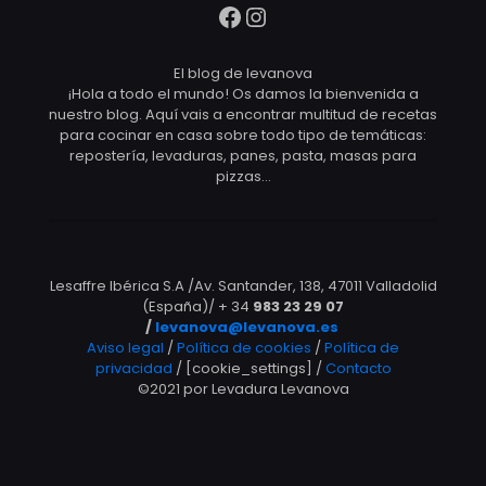
Facebook
Instagram
El blog de levanova
¡Hola a todo el mundo! Os damos la bienvenida a
nuestro blog. Aquí vais a encontrar multitud de recetas
para cocinar en casa sobre todo tipo de temáticas:
repostería, levaduras, panes, pasta, masas para
pizzas…
Lesaffre Ibérica S.A /Av. Santander, 138, 47011 Valladolid
(España)/ + 34
983 23 29 07
/
levanova@levanova.es
Aviso legal
/
Política de cookies
/
Política de
privacidad
/ [cookie_settings] /
Contacto
©2021 por Levadura Levanova