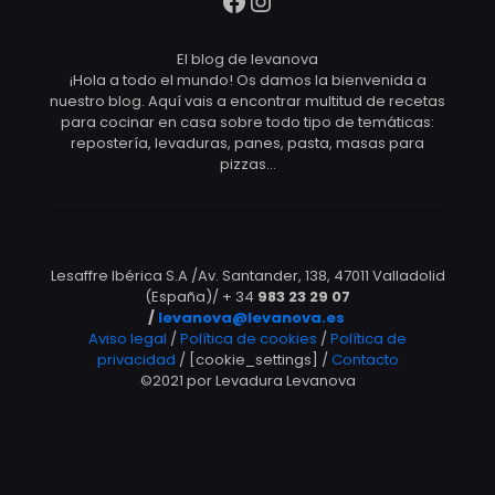
Facebook
Instagram
El blog de levanova
¡Hola a todo el mundo! Os damos la bienvenida a
nuestro blog. Aquí vais a encontrar multitud de recetas
para cocinar en casa sobre todo tipo de temáticas:
repostería, levaduras, panes, pasta, masas para
pizzas…
Lesaffre Ibérica S.A /Av. Santander, 138, 47011 Valladolid
(España)/ + 34
983 23 29 07
/
levanova@levanova.es
Aviso legal
/
Política de cookies
/
Política de
privacidad
/ [cookie_settings] /
Contacto
©2021 por Levadura Levanova