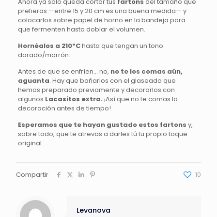
Ahora ya solo queda cortar tus
fartons
del tamaño que
prefieras —entre 15 y 20 cm es una buena medida— y
colocarlos sobre papel de horno en la bandeja para
que fermenten hasta doblar el volumen.
Hornéalos a 210ºC
hasta que tengan un tono
dorado/marrón.
Antes de que se enfríen… no,
no te los comas aún,
aguanta
. Hay que bañarlos con el glaseado que
hemos preparado previamente y decorarlos con
algunos
Lacasitos extra.
¡Así que no te comas la
decoración antes de tiempo!
Esperamos que te hayan gustado estos fartons
y,
sobre todo, que te atrevas a darles tú tu propio toque
original.
Compartir
10
Levanova