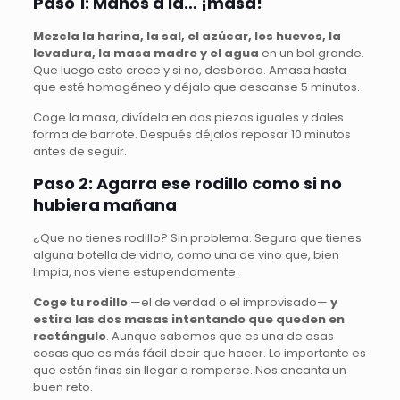
Paso 1: Manos a la… ¡masa!
Mezcla la harina, la sal, el azúcar, los huevos, la
levadura, la masa madre y el agua
en un bol grande.
Que luego esto crece y si no, desborda. Amasa hasta
que esté homogéneo y déjalo que descanse 5 minutos.
Coge la masa, divídela en dos piezas iguales y dales
forma de barrote. Después déjalos reposar 10 minutos
antes de seguir.
Paso 2: Agarra ese rodillo como si no
hubiera mañana
¿Que no tienes rodillo? Sin problema. Seguro que tienes
alguna botella de vidrio, como una de vino que, bien
limpia, nos viene estupendamente.
Coge tu rodillo
—el de verdad o el improvisado—
y
estira las dos masas intentando que queden en
rectángulo
. Aunque sabemos que es una de esas
cosas que es más fácil decir que hacer. Lo importante es
que estén finas sin llegar a romperse. Nos encanta un
buen reto.