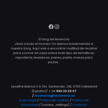
Facebook
Instagram
El blog de levanova
¡Hola a todo el mundo! Os damos la bienvenida a
nuestro blog. Aquí vais a encontrar multitud de recetas
para cocinar en casa sobre todo tipo de temáticas:
repostería, levaduras, panes, pasta, masas para
pizzas…
Lesaffre Ibérica S.A /Av. Santander, 138, 47011 Valladolid
(España)/ + 34
983 23 29 07
/
levanova@levanova.es
Aviso legal
/
Política de cookies
/
Política de
privacidad
/ [cookie_settings] /
Contacto