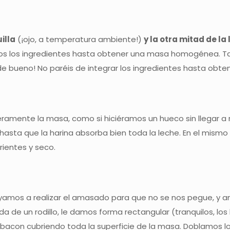
illa
(¡ojo, a temperatura ambiente!)
y la otra mitad de la
os los ingredientes hasta obtener una masa homogénea. Ta
 de bueno! No paréis de integrar los ingredientes hasta ob
geramente la masa, como si hiciéramos un hueco sin llegar a 
asta que la harina absorba bien toda la leche. En el mism
rientes y seco.
ayamos a realizar el amasado para que no se nos pegue, y
a de un rodillo, le damos forma rectangular (tranquilos, lo
acon cubriendo toda la superficie de la masa. Doblamos los 