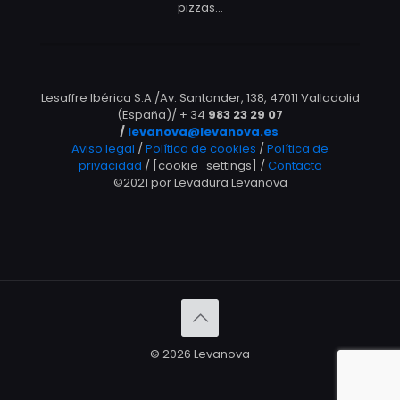
pizzas…
Lesaffre Ibérica S.A /Av. Santander, 138, 47011 Valladolid
(España)/ + 34
983 23 29 07
/
levanova@levanova.es
Aviso legal
/
Política de cookies
/
Política de
privacidad
/ [cookie_settings] /
Contacto
©2021 por Levadura Levanova
© 2026 Levanova