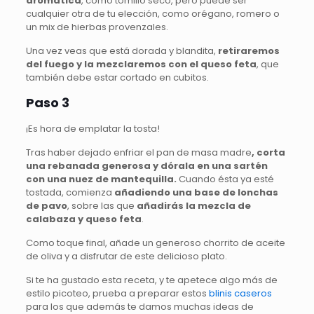
aromática
, como tomillo seco, pero puede ser
cualquier otra de tu elección, como orégano, romero o
un mix de hierbas provenzales.
Una vez veas que está dorada y blandita,
retiraremos
del fuego y la mezclaremos con el queso feta
, que
también debe estar cortado en cubitos.
Paso 3
¡Es hora de emplatar la tosta!
Tras haber dejado enfriar el pan de masa madre
, corta
una rebanada generosa y dórala en una sartén
con una nuez de mantequilla.
Cuando ésta ya esté
tostada, comienza
añadiendo una base de lonchas
de pavo
, sobre las que
añadirás la mezcla de
calabaza y queso feta
.
Como toque final, añade un generoso chorrito de aceite
de oliva y a disfrutar de este delicioso plato.
Si te ha gustado esta receta, y te apetece algo más de
estilo picoteo, prueba a preparar estos
blinis caseros
para los que además te damos muchas ideas de