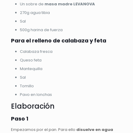
Un sobre de
masa madre LEVANOVA
270g agua tibia
Sal
500g harina de fuerza
Para el relleno de calabaza y feta
Calabaza fresca
Queso feta
Mantequilla
Sal
Tomillo
Pavo en lonchas
Elaboración
Paso 1
Empezamos por el pan. Para ello
disuelve en agua