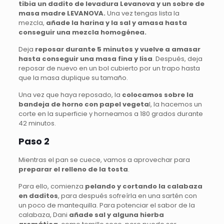
tibia un dadito de levadura Levanova y un sobre de
masa madre LEVANOVA.
Una vez tengas lista la
mezcla,
añade la harina y la sal y amasa hasta
conseguir una mezcla homogénea.
Deja
reposar durante 5 minutos y vuelve a amasar
hasta conseguir una masa fina y lisa
. Después, deja
reposar de nuevo en un bol cubierto por un trapo hasta
que la masa duplique su tamaño.
Una vez que haya reposado, la
colocamos sobre la
bandeja de horno con papel vegeta
l, la hacemos un
corte en la superficie y horneamos a 180 grados durante
42 minutos.
Paso 2
Mientras el pan se cuece, vamos a aprovechar para
preparar el relleno de la tosta
.
Para ello, comienza
pelando y cortando la calabaza
en daditos
, para después sofreírla en una sartén con
un poco de mantequilla. Para potenciar el sabor de la
calabaza, Dani
añade sal y alguna hierba