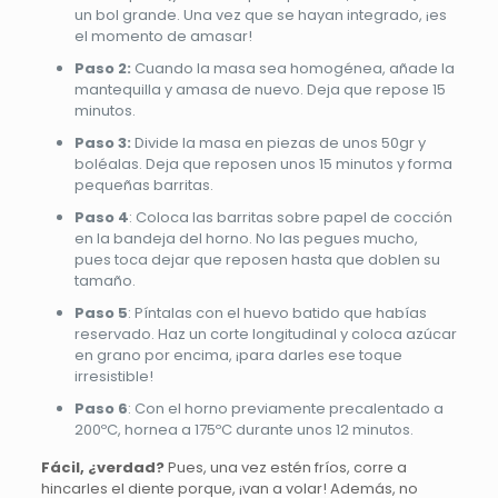
un bol grande. Una vez que se hayan integrado, ¡es
el momento de amasar!
Paso 2:
Cuando la masa sea homogénea, añade la
mantequilla y amasa de nuevo. Deja que repose 15
minutos.
Paso 3:
Divide la masa en piezas de unos 50gr y
boléalas. Deja que reposen unos 15 minutos y forma
pequeñas barritas.
Paso 4
: Coloca las barritas sobre papel de cocción
en la bandeja del horno. No las pegues mucho,
pues toca dejar que reposen hasta que doblen su
tamaño.
Paso 5
: Píntalas con el huevo batido que habías
reservado. Haz un corte longitudinal y coloca azúcar
en grano por encima, ¡para darles ese toque
irresistible!
Paso 6
: Con el horno previamente precalentado a
200ºC, hornea a 175ºC durante unos 12 minutos.
Fácil, ¿verdad?
Pues, una vez estén fríos, corre a
hincarles el diente porque, ¡van a volar! Además, no