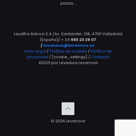
pizzas…
Lesaffre Ibérica S.A /Av. Santander, 138, 47011 Valladolid
(España)/ + 34
983 23 29 07
/
levanova@levanova.es
Aviso legal
/
Política de cookies
/
Política de
privacidad
/ [cookie_settings] /
Contacto
©2021 por Levadura Levanova
© 2026 Levanova