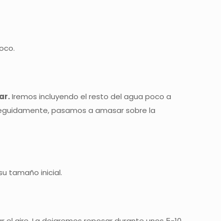
oco.
ar.
Iremos incluyendo el resto del agua poco a
Seguidamente, pasamos a amasar sobre la
u tamaño inicial.
r el aire. La dejaremos reposar durante unos 5-10