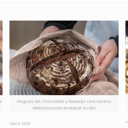
e
Hogaza de Chocolate y Naranja: Una receta
deliciosa para endulzar tu día
m
abril 6, 2026