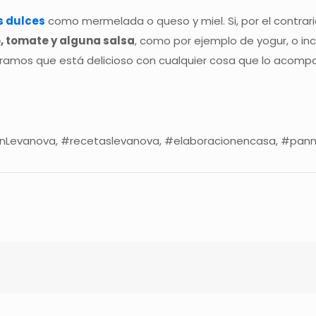
s dulces
como mermelada o queso y miel. Si, por el contrar
o, tomate y alguna salsa
, como por ejemplo de yogur, o inc
amos que está delicioso con cualquier cosa que lo acompañ
nLevanova, #recetaslevanova, #elaboracionencasa, #panma