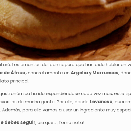
tará. Los amantes del pan seguro que han oído hablar en v
e de África,
concretamente en
Argelia y Marruecos
, don
to principal.
ra gastronómica ha ido expandiéndose cada vez más, este t
voritas de mucha gente. Por ello, desde
Levanova
, querem
a. Además, para ella vamos a usar un ingrediente muy especi
e debes seguir
, así que… ¡Toma nota!