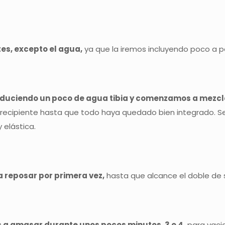
tes, excepto el agua,
ya que la iremos incluyendo poco a p
duciendo un poco de agua tibia y comenzamos a mezcl
recipiente hasta que todo haya quedado bien integrado. 
elástica.
a reposar por primera vez,
hasta que alcance el doble de s
s a amasar durante unos pocos minutos, 3 o 4,
para vacia