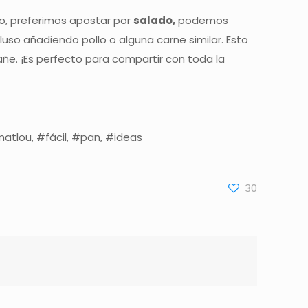
io, preferimos apostar por
salado,
podemos
luso añadiendo pollo o alguna carne similar. Esto
e. ¡Es perfecto para compartir con toda la
tlou, #fácil, #pan, #ideas
30