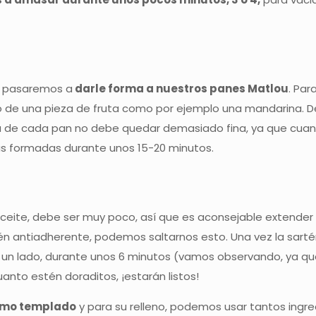
, pasaremos a
darle forma a nuestros panes Matlou
. Par
e una pieza de fruta como por ejemplo una mandarina. Des
a de cada pan no debe quedar demasiado fina, ya que cuand
as formadas durante unos 15-20 minutos.
ceite, debe ser muy poco, así que es aconsejable extender u
 antiadherente, podemos saltarnos esto. Una vez la sartén 
un lado, durante unos 6 minutos (vamos observando, ya qu
nto estén doraditos, ¡estarán listos!
como templado
y para su relleno, podemos usar tantos ingr