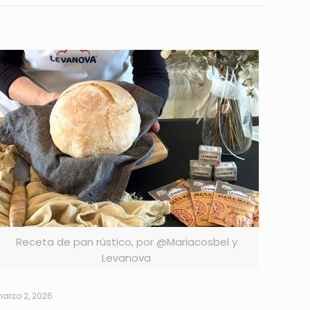
Receta de pan rústico, por @Mariacosbel y
Levanova
arzo 2, 2026