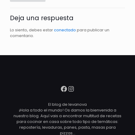
Deja una respuesta
Lo siento, debes estar
conectado
para publicar un
comentario.
Facebook
Instagram
El blog de levanova
¡Hola a todo el mundo! Os damos la bienvenida a
nuestro blog. Aquí vais a encontrar multitud de recetas
para cocinar en casa sobre todo tipo de temáticas:
repostería, levaduras, panes, pasta, masas para
pizzas…