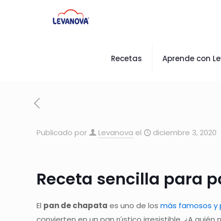
Recetas
Aprende con L
Publicado por
Levanova
el
diciembre 3, 2020
Receta sencilla para 
El
pan de chapata
es uno de los
más famosos y p
convierten en un pan rústico irresistible. ¿A qui