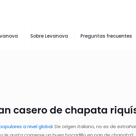
evanova
Sobre Levanova
Preguntas frecuentes
pan casero de chapata riqu
opulares a nivel global
. De origen italiano, no es de extrañ
én no le gusta comerse un buen bocadillo en pan de chapata?