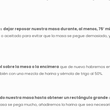
os
dejar reposar nuestra masa durante, al menos, 75’ m
o o aceitado para evitar que la masa se pegue demasiado, y
l sobre la mesa o la encimera
que de nuevo habremos enh
ién con una mezcla de harina y sémola de trigo al 50%.
ndo nuestra masa hasta obtener un rectángulo grande
c
sa se pega mucho, añadiremos la harina que sea necesar