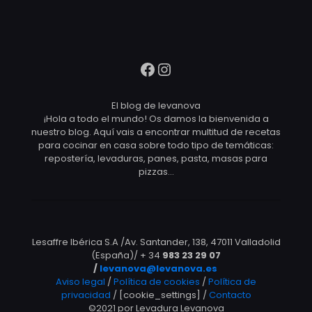
Facebook
Instagram
El blog de levanova
¡Hola a todo el mundo! Os damos la bienvenida a
nuestro blog. Aquí vais a encontrar multitud de recetas
para cocinar en casa sobre todo tipo de temáticas:
repostería, levaduras, panes, pasta, masas para
pizzas…
Lesaffre Ibérica S.A /Av. Santander, 138, 47011 Valladolid
(España)/ + 34
983 23 29 07
/
levanova@levanova.es
Aviso legal
/
Política de cookies
/
Política de
privacidad
/ [cookie_settings] /
Contacto
©2021 por Levadura Levanova