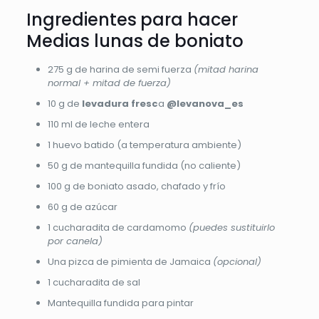
Ingredientes
para hacer
Medias lunas de boniato
275 g de harina de semi fuerza
(mitad harina
normal + mitad de fuerza)
10 g de
levadura fresc
a
@levanova_es
110 ml de leche entera
1 huevo batido (a temperatura ambiente)
50 g de mantequilla fundida (no caliente)
100 g de boniato asado, chafado y frío
60 g de azúcar
1 cucharadita de cardamomo
(puedes sustituirlo
por canela)
Una pizca de pimienta de Jamaica
(opcional)
1 cucharadita de sal
Mantequilla fundida para pintar