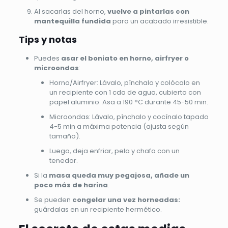
Al sacarlas del horno,
vuelve a pintarlas con
mantequilla fundida
para un acabado irresistible.
Tips y notas
Puedes
asar el boniato en horno, airfryer o
microondas
:
Horno/Airfryer: Lávalo, pínchalo y colócalo en
un recipiente con 1 cda de agua, cubierto con
papel aluminio. Asa a 190 °C durante 45-50 min.
Microondas: Lávalo, pínchalo y cocínalo tapado
4-5 min a máxima potencia (ajusta según
tamaño).
Luego, deja enfriar, pela y chafa con un
tenedor.
Si la
masa queda muy pegajosa, añade un
poco más de harina
.
Se pueden
congelar una vez horneadas:
guárdalas en un recipiente hermético.