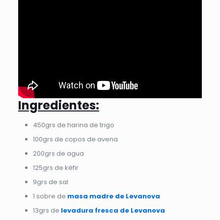
Ingredientes:
450grs de harina de trigo
100grs de copos de avena
200grs de agua
125grs de kéfir
9grs de sal
1 sobre de
masa madre de Levanova
13grs de
levadura fresca de Levanova