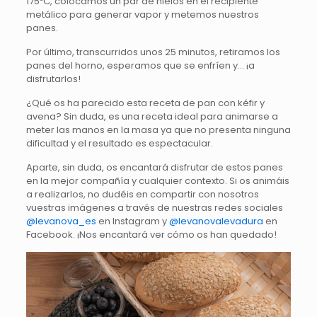
175ºC, colocamos un par de hielos en el recipiente
metálico para generar vapor y metemos nuestros
panes.
Por último, transcurridos unos 25 minutos, retiramos los
panes del horno, esperamos que se enfríen y… ¡a
disfrutarlos!
¿Qué os ha parecido esta receta de pan con kéfir y
avena? Sin duda, es una receta ideal para animarse a
meter las manos en la masa ya que no presenta ninguna
dificultad y el resultado es espectacular.
Aparte, sin duda, os encantará disfrutar de estos panes
en la mejor compañía y cualquier contexto. Si os animáis
a realizarlos, no dudéis en compartir con nosotros
vuestras imágenes a través de nuestras redes sociales
@levanova_es
en Instagram y
@levanovalevadura
en
Facebook. ¡Nos encantará ver cómo os han quedado!