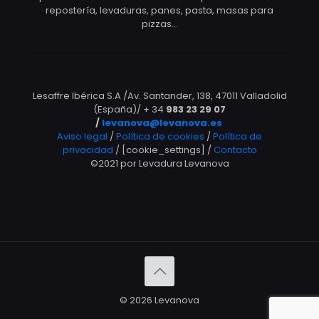
repostería, levaduras, panes, pasta, masas para
pizzas…
Lesaffre Ibérica S.A /Av. Santander, 138, 47011 Valladolid
(España)/ + 34
983 23 29 07
/
levanova@levanova.es
Aviso legal
/
Política de cookies
/
Política de
privacidad
/ [cookie_settings] /
Contacto
©2021 por Levadura Levanova
© 2026 Levanova