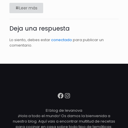
Leer más
Deja una respuesta
Lo siento, debes estar
conectado
para publicar un
comentario.
El blog de levanova
¡Hola a todo el mundo! Os damos la bienvenida a
nuestro blog. Aquí vais a encontrar multitud de recetas
para cocinar en casa sobre todo tipo de temáticas: