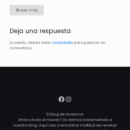
Leer más
Deja una respuesta
Lo siento, debes estar
conectado
para publicar un
comentario.
Facebook
Instagram
El blog de levanova
¡Hola a todo el mundo! Os damos la bienvenida a
nuestro blog. Aquí vais a encontrar multitud de recetas