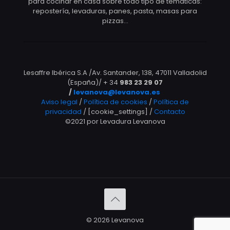
para cocinar en casa sobre todo tipo de temáticas:
repostería, levaduras, panes, pasta, masas para
pizzas…
Lesaffre Ibérica S.A /Av. Santander, 138, 47011 Valladolid
(España)/ + 34
983 23 29 07
/
levanova@levanova.es
Aviso legal
/
Política de cookies
/
Política de
privacidad
/ [cookie_settings] /
Contacto
©2021 por Levadura Levanova
© 2026 Levanova