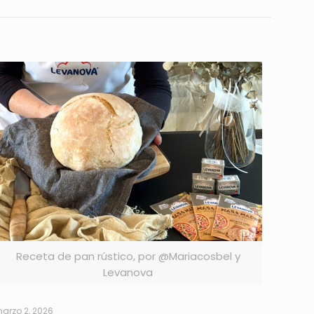
Receta de pan rústico, por @Mariacosbel y
Levanova
arzo 2, 2026