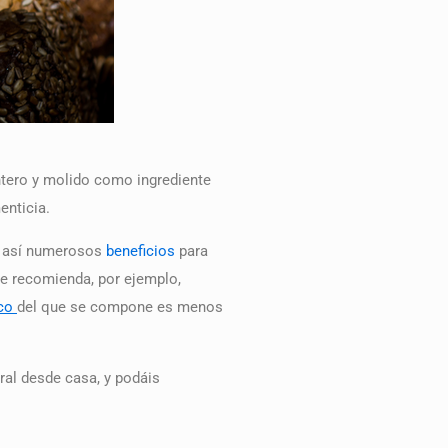
 entero y molido como ingrediente
enticia.
do así numerosos
beneficios
para
se recomienda, por ejemplo,
ico
del que se compone es menos
ral desde casa, y podáis