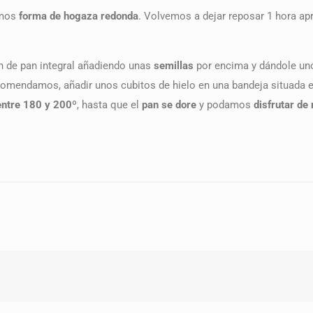
amos
forma de hogaza redonda
. Volvemos a dejar reposar 1 hora a
ón de pan integral añadiendo unas
semillas
por encima y dándole u
endamos, añadir unos cubitos de hielo en una bandeja situada en u
entre 180 y 200º
, hasta que el
pan se dore
y podamos
disfrutar de