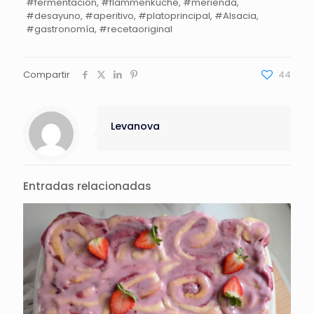
#fermentación, #flammenküche, #merienda,
#desayuno, #aperitivo, #platoprincipal, #Alsacia,
#gastronomía, #recetaoriginal
Compartir
44
Levanova
Entradas relacionadas