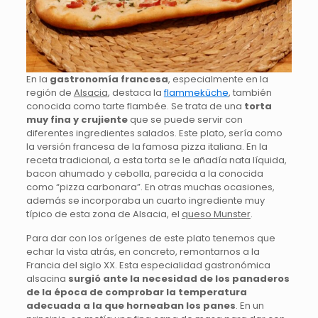
En la
gastronomía francesa
, especialmente en la
región de
Alsacia
, destaca la
flammeküche
, también
conocida como tarte flambée. Se trata de una
torta
muy fina y crujiente
que se puede servir con
diferentes ingredientes salados. Este plato, sería como
la versión francesa de la famosa pizza italiana. En la
receta tradicional, a esta torta se le añadía nata líquida,
bacon ahumado y cebolla, parecida a la conocida
como “pizza carbonara”. En otras muchas ocasiones,
además se incorporaba un cuarto ingrediente muy
típico de esta zona de Alsacia, el
queso Munster
.
Para dar con los orígenes de este plato tenemos que
echar la vista atrás, en concreto, remontarnos a la
Francia del siglo XX. Esta especialidad gastronómica
alsacina
surgió ante la necesidad de los panaderos
de la época de comprobar la temperatura
adecuada a la que horneaban los panes
. En un