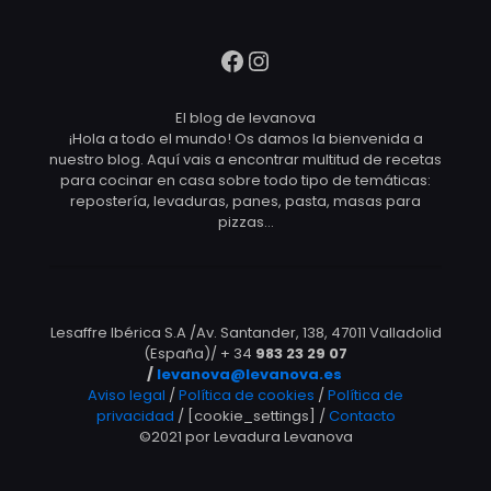
Facebook
Instagram
El blog de levanova
¡Hola a todo el mundo! Os damos la bienvenida a
nuestro blog. Aquí vais a encontrar multitud de recetas
para cocinar en casa sobre todo tipo de temáticas:
repostería, levaduras, panes, pasta, masas para
pizzas…
Lesaffre Ibérica S.A /Av. Santander, 138, 47011 Valladolid
(España)/ + 34
983 23 29 07
/
levanova@levanova.es
Aviso legal
/
Política de cookies
/
Política de
privacidad
/ [cookie_settings] /
Contacto
©2021 por Levadura Levanova