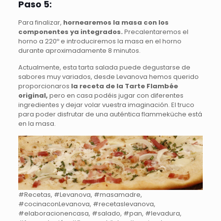
Paso 5:
Para finalizar,
hornearemos la masa con los
componentes ya integrados.
Precalentaremos el
horno a 220º e introduciremos la masa en el horno
durante aproximadamente 8 minutos.
Actualmente, esta tarta salada puede degustarse de
sabores muy variados, desde Levanova hemos querido
proporcionaros
la receta de la Tarte Flambée
original,
pero en casa podéis jugar con diferentes
ingredientes y dejar volar vuestra imaginación. El truco
para poder disfrutar de una auténtica flammeküche está
en la masa.
#Recetas, #Levanova, #masamadre,
#cocinaconLevanova, #recetaslevanova,
#elaboracionencasa, #salado, #pan, #levadura,