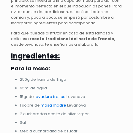
principio, se metía una fina capa de masa para dar con
el momento perfecto en el que introducir los panes. Para
evitar que se desperdiciasen, estas finas tortas se
comían y, poco a poco, se empezó por costumbre a
incorporar ingredientes para acompañarlo.
Para que puedas disfrutar en casa de esta famosa y
deliciosa
receta tradicional del norte de Francia
,
desde Levanova, te enseñamos a elaborarla:
Ingredientes:
Para la masa:
250g de harina de Trigo
95ml de agua
15gr de
levadura fresca
Levanova
1 sobre de
masa madre
Levanova
2 cucharadas aceite de oliva virgen
Sal
Media cucharadita de azúcar