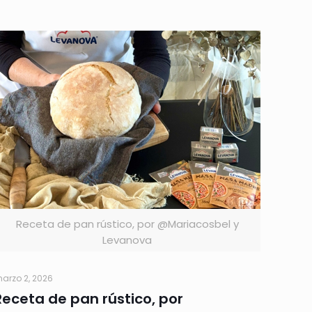
Receta de pan rústico, por @Mariacosbel y
Levanova
arzo 2, 2026
Receta de pan rústico, por